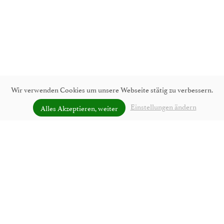
Wir verwenden Cookies um unsere Webseite stätig zu verbessern.
Einstellungen ändern
Alles Akzeptieren, weiter
UNVERBINDLICH ANFRAGEN
Luxurious suites in Lofer at
Pension Bräuschmied