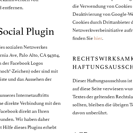
die Verwendung von Cookies d
 entfernen.
Deaktivierung von Google-We
Cookies durch Drittanbieter d
ocial Plugin
Netzwerkwerbeinitiative auf
finden Sie
hier
.
 des sozialen Netzwerkes
rnia Ave, Palo Alto, CA 94304,
RECHTSWIRKSAMK
em der Facebook Logos
HAFTUNGSAUSSC
hoch“-Zeichen) oder sind mit
iste und das Aussehen der
Dieser Haftungsausschluss ist
auf diese Seite verwiesen wur
nseres Internetauftritts
Textes der geltenden Rechtsla
ine direkte Verbindung mit den
sollten, bleiben die übrigen 
Facebook direkt an Ihren
davon unberührt.
bunden. Wir haben daher
 Hilfe dieses Plugins erhebt