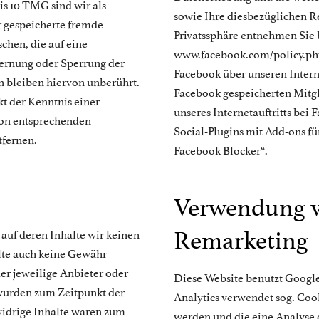
is 10 TMG sind wir als
sowie Ihre diesbezüglichen R
r gespeicherte fremde
Privatssphäre entnehmen Sie 
hen, die auf eine
www.facebook.com/policy.php
fernung oder Sperrung der
Facebook über unseren Intern
 bleiben hiervon unberührt.
Facebook gespeicherten Mitgl
kt der Kenntnis einer
unseres Internetauftritts bei
von entsprechenden
Social-Plugins mit Add-ons fü
tfernen.
Facebook Blocker“.
Verwendung v
Remarketing
 auf deren Inhalte wir keinen
lte auch keine Gewähr
der jeweilige Anbieter oder
Diese Website benutzt Google
 wurden zum Zeitpunkt der
Analytics verwendet sog. Coo
widrige Inhalte waren zum
werden und die eine Analyse 