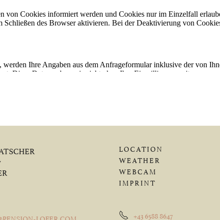
LOCATION
LATSCHER
WEATHER
7
WEBCAM
ER
IMPRINT
+43 6588 8647
@PENSION-LOFER.COM