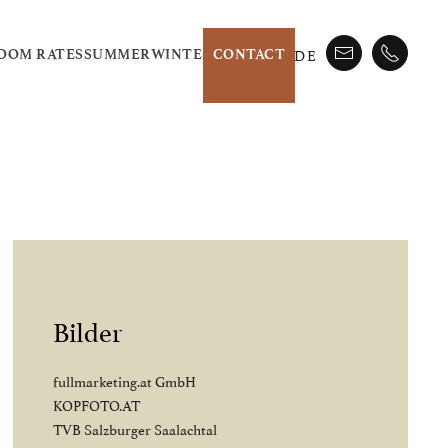
DE
OOM RATES
SUMMER
WINTER
CONTACT
Bilder
fullmarketing.at GmbH
KOPFOTO.AT
TVB Salzburger Saalachtal