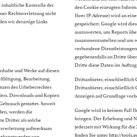
 inhaltliche Kontrolle der
den Cookie erzeugten Informa
iner Rechtsverletzung nicht
Ihrer IP-Adresse) wird an ei
en wir derartige Links
gespeichert. Google wird die
auszuwerten, um Reports über
zusammenzustellen und um we
verbundene Dienstleistungen
gegebenenfalls an Dritte über
Dritte diese Daten im Auftra
Inhalte und Werke auf diesen
lfältigung, Bearbeitung,
Drittanbieter, einschließlich
enzen des Urheberrechtes
Drittanbieter, einschließlic
llers. Downloads und Kopien
Anzeigen auf Grundlage vorhe
 Gebrauch gestattet. Soweit
Google wird in keinem Fall I
rden, werden die
bringen. Der Erhebung und Nu
e Dritter als solche
jederzeit mit Wirkung für di
htsverletzung aufmerksam
finden Sie unter http://tools
 Bekanntwerden von