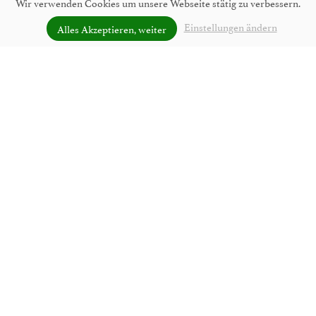
Wir verwenden Cookies um unsere Webseite stätig zu verbessern.
Einstellungen ändern
Alles Akzeptieren, weiter
UNVERBINDLICH ANFRAGEN
Winterurlaub in Lofer im
Saalachtal
SKIFAHREN, LANGLAUFEN &
WINTERWANDERN
Wer seinen
verbringt, den erwarten
Skiurlaub in Lofer
durch die
der Region nicht nur
und
schneesichere Lage
Ski-
auf höchstem Niveau. Sie sollten auch
Langlaufvergnügen