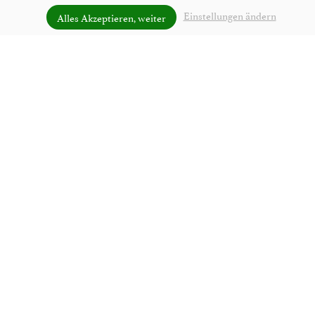
Einstellungen ändern
Alles Akzeptieren, weiter
Unsere Bergsteiger-Lounge
EIN LAUSCHIGES PLÄTZCHEN ZUM
ENTSPANNEN
"Wer nicht verändern will, wird auch das verlieren, was er
bewahren möchte." - Gustav Heinemann
Mit diesen Worten möchten wir Sie in unserer gemütlichen
Bergsteigerlounge begrüßen!
Als Ihre Gastgeberfamilie liegt uns eines besonders am