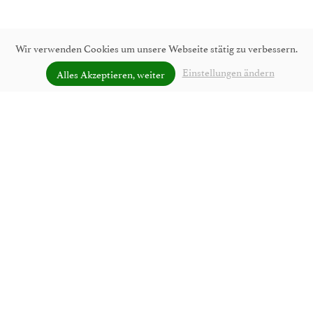
Wir verwenden Cookies um unsere Webseite stätig zu verbessern.
Einstellungen ändern
Alles Akzeptieren, weiter
UNVERBINDLICH ANFRAGEN
Komfort-Plus Zimmer in der
Pension Bräuschmied
GEMÜTLICHKEIT AUF HÖCHSTEM NIVEAU
Unsere Komfort-Plus
sind alle mit
Zimmer in Lofer